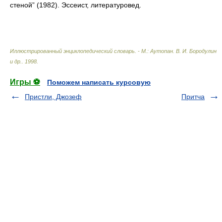
стеной” (1982). Эссеист, литературовед.
Иллюстрированный энциклопедический словарь. - М.: Аутопан
.
В. И. Бородулин
и др.
.
1998
.
Игры ⚽
Поможем написать курсовую
Пристли, Джозеф
Притча