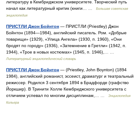
литературу в Кембриджском университете. Творческий путь
начал как литературный критик (книги… …
Большая советская
энциклопедия
ПРИСТЛИ Джон Бойнтон
— ПРИСТЛИ (Priestley) Джон
Бойнтон (1894—1984), английский писатель. Ром. «Добрые
товарищи» (1929), «Улица Ангела» (1930, п. 1960), «Они
бродят по городу» (1936), «Затемнение в Гретли» (1942, п.
1944), «Трое в новых костюмах» (1945, п. 1946),… …
Литературный энциклопедический словарь
ПРИСТЛИ Джон Бойнтон
— (Priestley, John Boynton) (1894
1984), английский романист, эссеист, драматург и театральный
режиссер. Родился 3 сентября 1894 в Брадфорде (графство
Йоркшир). В Тринити Холле Кембриджского университета с
отличием успевал по многим дисциплинам,… …
Энциклопедия
Кольера