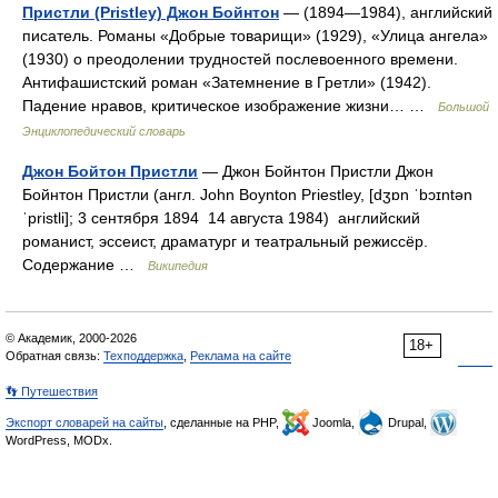
Пристли (Pristley) Джон Бойнтон
— (1894—1984), английский
писатель. Романы «Добрые товарищи» (1929), «Улица ангела»
(1930) о преодолении трудностей послевоенного времени.
Антифашистский роман «Затемнение в Гретли» (1942).
Падение нравов, критическое изображение жизни… …
Большой
Энциклопедический словарь
Джон Бойтон Пристли
— Джон Бойнтон Пристли Джон
Бойнтон Пристли (англ. John Boynton Priestley, [dʒɒn ˈbɔɪntən
ˈpristli]; 3 сентября 1894 14 августа 1984) английский
романист, эссеист, драматург и театральный режиссёр.
Содержание …
Википедия
© Академик, 2000-2026
18+
Обратная связь:
Техподдержка
,
Реклама на сайте
👣 Путешествия
Экспорт словарей на сайты
, сделанные на PHP,
Joomla,
Drupal,
WordPress, MODx.